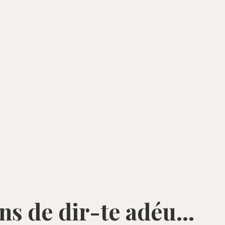
Tanukis de Kyo
Web
s en la cultura
Cultura Japón
r Diana Rossell
Tanukis de Kyoto
 de manera única!
Política de Privacidad
ns de dir-te adéu…