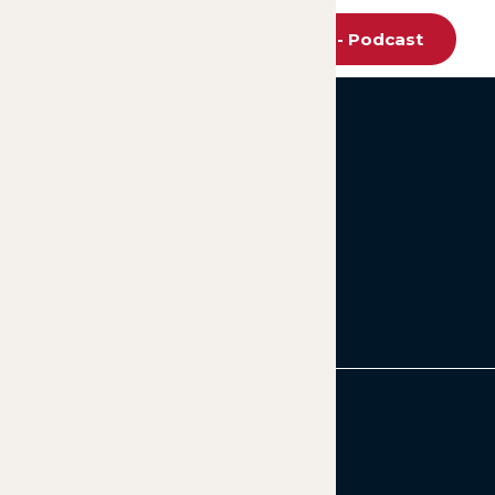
to – Podcast
Tanukis De Kyoto - Podcast