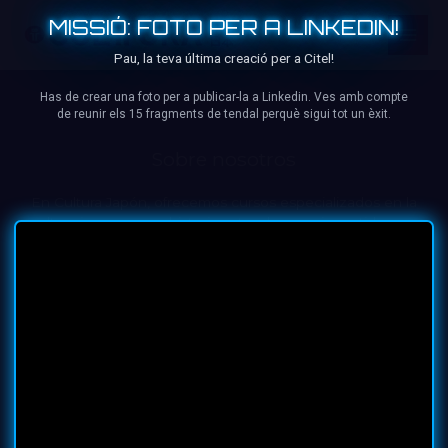
Ir
MISSIÓ: FOTO PER A LINKEDIN!
al
contenido
Pau, la teva última creació per a Citel!
Has de crear una foto per a publicar-la a Linkedin. Ves amb compte
de reunir els 15 fragments de tendal perquè sigui tot un èxit.
Sobre nosotros
En Cultura Japón, ofrecemos cursos especializados en la
cultura japonesa, su historia, arte y lengua, impartidos por
Diana Rossell Cigarrán, experta en japonismo. ¡Descubre
Japón de manera única!
Web
Cultura Japón
Tanukis de Kyoto
Política de Privacidad