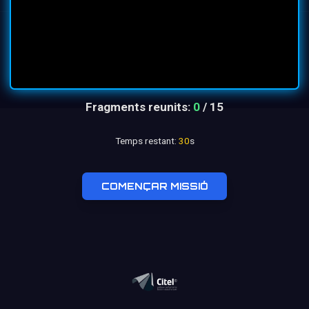
Copyright © 2026 Cultura Japón by
Takumi Kōbō
.
Fragments reunits:
0
/ 15
Temps restant:
30
s
COMENÇAR MISSIÓ