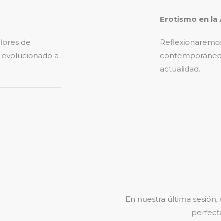
Erotismo en la
alores de
Reflexionaremos
n evolucionado a
contemporáneo, 
actualidad.
.
En nuestra última sesión,
perfect