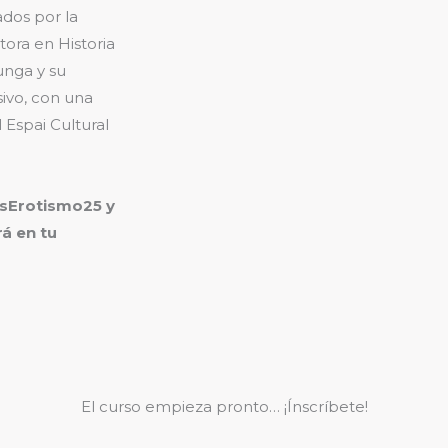
ados por la
ora en Historia
unga y su
sivo, con una
l Espai Cultural
kisErotismo25 y
á en tu
El curso empieza pronto… ¡Ínscríbete!