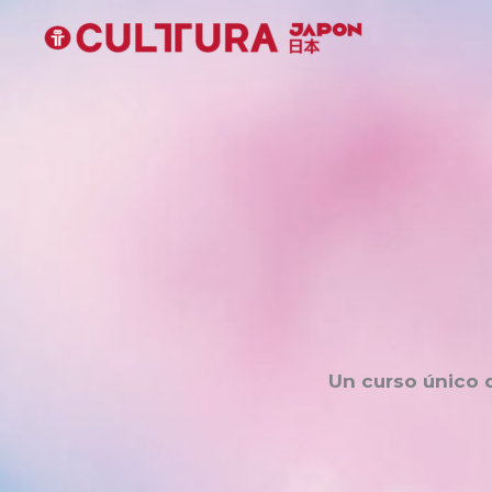
Ir
al
contenido
Un curso único q