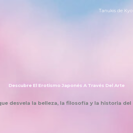
Tanukis de Kyo
Descubre El Erotismo Japonés A Través Del Arte
ue desvela la belleza, la filosofía y la historia de